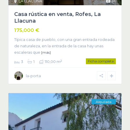
LA LLACUNA
36
Casa rústica en venta, Rofes, La
Llacuna
175,000 €
Típica casa de pueblo, con una gran entrada rodeada
de naturaleza, en la entrada de la casa hay unas
escaleras que
[más]
Ficha completa
2
3
1
110,00 m
la-porta
Alquilada