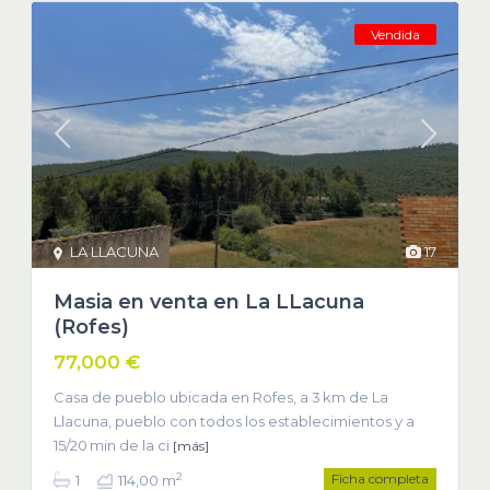
Vendida
LA LLACUNA
17
Masia en venta en La LLacuna
(Rofes)
77,000 €
Casa de pueblo ubicada en Rofes, a 3 km de La
Llacuna, pueblo con todos los establecimientos y a
15/20 min de la ci
[más]
Ficha completa
2
1
114,00 m