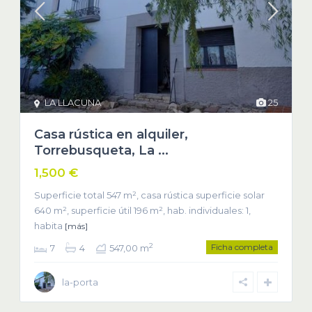
LA LLACUNA
25
Casa rústica en alquiler,
Torrebusqueta, La ...
1,500 €
Superficie total 547 m², casa rústica superficie solar
640 m², superficie útil 196 m², hab. individuales: 1,
habita
[más]
Ficha completa
2
7
4
547,00 m
la-porta