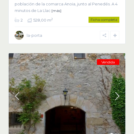
población de la comarca Anoia, junto al Penedés. A 4
minutos de La Llac
[más]
Ficha completa
2
2
528,00 m
la-porta
Vendida