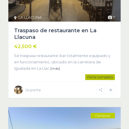
LA LLACUNA
7
Traspaso de restaurante en La
Llacuna
42,500 €
Se traspasa restaurante-bar totalmente equipado y
en funcionamiento, ubicado en la carretera de
Igualada en La Llac
[más]
Ficha completa
la-porta
Comprar