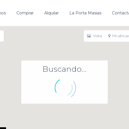
mos
Comprar
Alquilar
La Porta Masias
Contact
Vista
Mi ubica
Buscando...