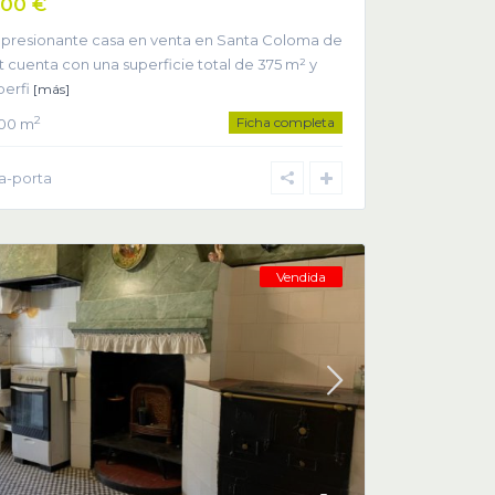
000 €
mpresionante casa en venta en Santa Coloma de
t cuenta con una superficie total de 375 m² y
perfi
[más]
Ficha completa
2
,00 m
la-porta
Vendida