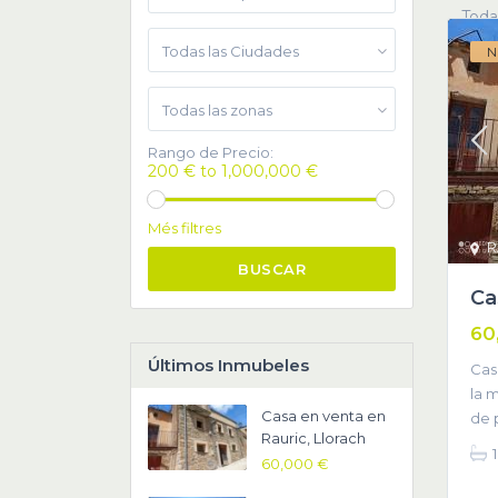
Toda
Todas las Ciudades
N
Todas las zonas
Rango de Precio:
200 € to 1,000,000 €
Més filtres
R
BUSCAR
Ca
60
Últimos Inmubeles
Casa
la 
Casa en venta en
de 
Rauric, Llorach
1
60,000 €