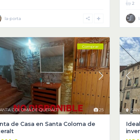
2
la-porta
Comprar
ANTA COLOMA DE QUERALT
25
SAN
nta de Casa en Santa Coloma de
Idea
eralt
inver