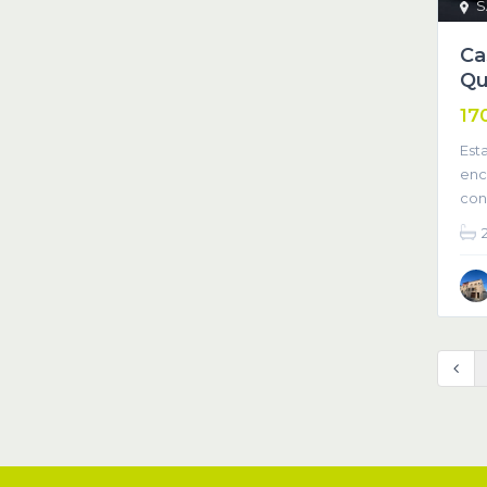
S
Ca
Qu
17
Est
enc
con