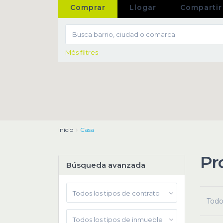
Comprar
Llogar
Compartir
Més filtres
Inicio
Casa
Pr
Búsqueda avanzada
Todos los tipos de contrato
Todo
Todos los tipos de inmueble