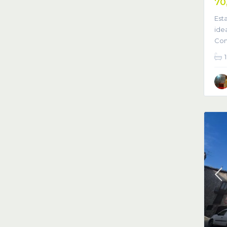
70
Est
ide
Con
1