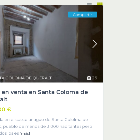
Compartir
TA COLOMA DE QUERALT
26
 en venta en Santa Coloma de
alt
00 €
da en el casco antiguo de Santa Cololma de
t, pueblo de menos de 3.000 habitantes pero
dos los es
[más]