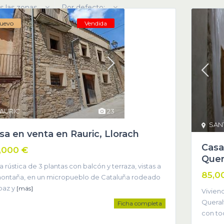
s las zonas
Por defecto:
uevo
Vendida
AURIC
23
SAN
sa en venta en Rauric, Llorach
Casa
,000 €
Quer
 rústica de 3 plantas con balcón y terraza, vistas a
85,0
montaña, en un micropueblo de Cataluña rodeado
paz y
[más]
Vivien
Queral
Ficha completa
con to