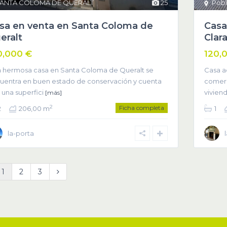
ANTA COLOMA DE QUERALT
25
Pobl
sa en venta en Santa Coloma de
Casa
eralt
Clar
0,000 €
120,
a hermosa casa en Santa Coloma de Queralt se
Casa a
uentra en buen estado de conservación y cuenta
comerc
 una superfici
vivien
[más]
Ficha completa
2
2
206,00 m
1
la-porta
1
2
3