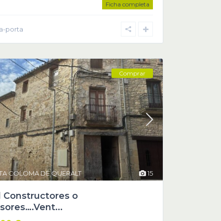
Ficha completa
la-porta
Comprar
TA COLOMA DE QUERALT
15
l Constructores o
sores….Vent...