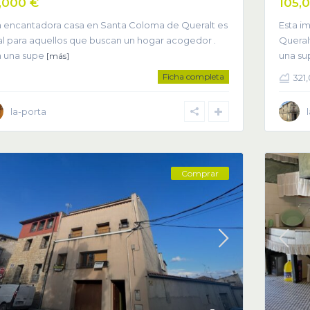
,000 €
105,
a encantadora casa en Santa Coloma de Queralt es
Esta i
al para aquellos que buscan un hogar acogedor .
Queral
 una supe
una su
[más]
Ficha completa
321
la-porta
Comprar