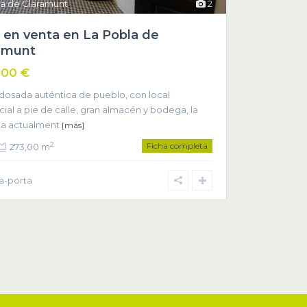
a de Claramunt
2
 en venta en La Pobla de
amunt
000 €
dosada auténtica de pueblo, con local
ial a pie de calle, gran almacén y bodega, la
da actualment
[más]
Ficha completa
2
273,00 m
la-porta