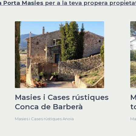
a Porta Masies
per a la teva propera propietat
Masies i Cases rústiques
M
Conca de Barberà
t
Masies i Cases rústiques Anoia
Ma