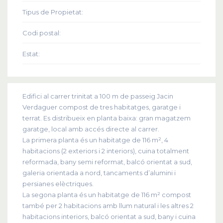
Tipus de Propietat:
Codi postal:
Estat:
Edifici al carrer trinitat a 100 m de passeig Jacin
Verdaguer compost de tres habitatges, garatge i
terrat. Es distribueix en planta baixa: gran magatzem
garatge, local amb accés directe al carrer.
La primera planta és un habitatge de 116 m², 4
habitacions (2 exteriors i 2 interiors), cuina totalment
reformada, bany semi reformat, balcó orientat a sud,
galeria orientada a nord, tancaments d’alumini i
persianes elèctriques.
La segona planta és un habitatge de 116 m² compost
també per 2 habitacions amb llum natural i les altres 2
habitacions interiors, balcó orientat a sud, bany i cuina