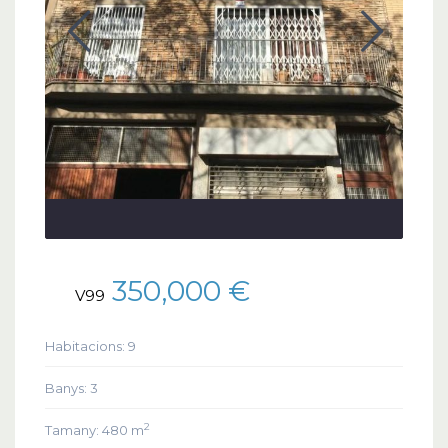
350,000 €
V99
Habitacions:
9
Banys:
3
2
Tamany:
480 m