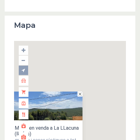
Mapa
Masía en venda a La LLacuna
(Rofes)