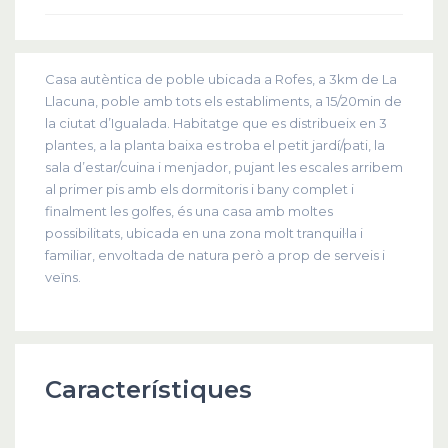
Casa autèntica de poble ubicada a Rofes, a 3km de La
Llacuna, poble amb tots els establiments, a 15/20min de
la ciutat d’Igualada. Habitatge que es distribueix en 3
plantes, a la planta baixa es troba el petit jardí/pati, la
sala d’estar/cuina i menjador, pujant les escales arribem
al primer pis amb els dormitoris i bany complet i
finalment les golfes, és una casa amb moltes
possibilitats, ubicada en una zona molt tranquil·la i
familiar, envoltada de natura però a prop de serveis i
veïns.
Característiques