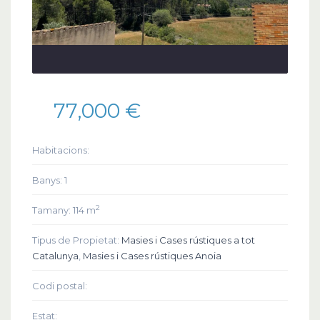
77,000 €
Habitacions:
Banys:
1
2
Tamany:
114 m
Tipus de Propietat:
Masies i Cases rústiques a tot
Catalunya
,
Masies i Cases rústiques Anoia
Codi postal:
Estat: