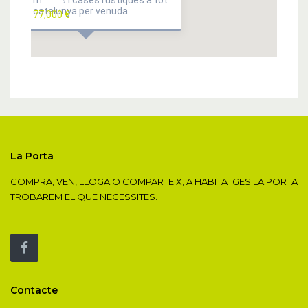
masies i cases rústiques a tot
catalunya per venuda
77,000 €
La Porta
COMPRA, VEN, LLOGA O COMPARTEIX, A HABITATGES LA PORTA
TROBAREM EL QUE NECESSITES.
Contacte