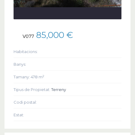
85,000 €
V077
Habitacions:
Banys:
2
Tamany:
478 m
Tipus de Propietat:
Terreny
Codi postal:
Estat: