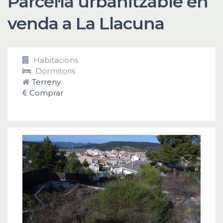
Parcel·la urbanitzable en
venda a La Llacuna
Habitacions
Dormitoris
Terreny
Comprar