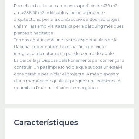
Parcel·la a La Llacuna amb una superfície de 478 m2
amb 238.56 m2 edificables. Inclou el projecte
arquitectònic per a la construcció de dos habitatges
unifamiliars amb Planta Baixa per a pàrquing més dues
plantes d’habitatge.
Terreny cèntric amb unes vistes espectaculars de la
Llacuna i super entorn. Un espai únic per viure
integració a la natura a un pas de centre de poble.
La parcel·la ja Disposa dels Fonaments per començar a
construir. Un pas imprescindible que suposa un estalvi
considerable per iniciar el projecte. A més disposem
d’una memòria de qualitats perquè sumi construcció
optimitzi a l’màxim l’eficiència energètica.
Característiques