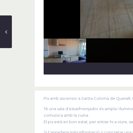
Pis amb ascensor a Santa Coloma de Queralt, to
Té una sala d’estar/menjador és ampla i lluminos
comunica amb la cuina.
El pis està en bon estat, per entrar-hi a viure, 
Si t’agradaria més informació o concretar una v