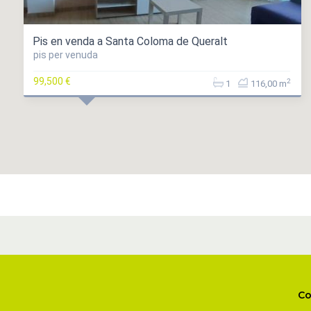
Pis en venda a Santa Coloma de Queralt
pis per venuda
99,500 €
2
1
116,00 m
Co