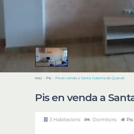
Inici
Pis
Pis en venda a Santa Coloma de Queralt
Pis en venda a Sant
3 Habitacions
Dormitoris
Pis