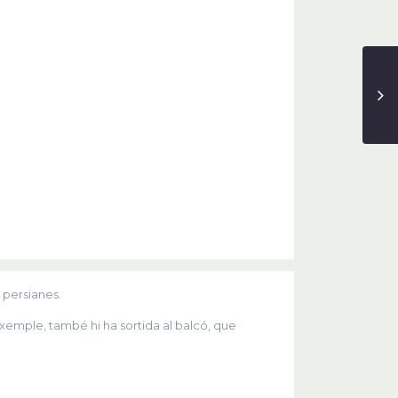
 persianes.
 exemple, també hi ha sortida al balcó, que