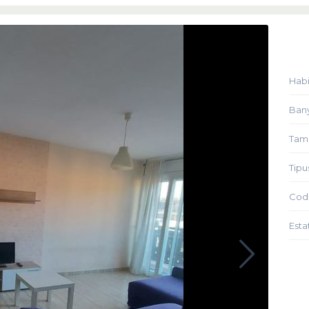
Habi
Ban
Tam
Tipu
Codi
Esta