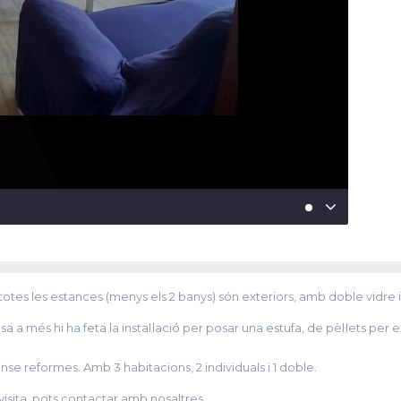
tes les estances (menys els 2 banys) són exteriors, amb doble vidre i
a a més hi ha feta la instal·lació per posar una estufa, de pèl·lets per
sense reformes. Amb 3 habitacions, 2 individuals i 1 doble.
isita, pots contactar amb nosaltres.