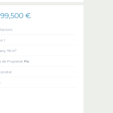
99,500 €
tacions:
ys:
1
2
any:
116 m
s de Propietat:
Pis
 postal:
t: