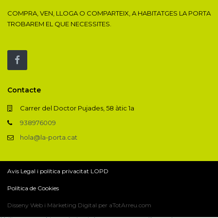
COMPRA, VEN, LLOGA O COMPARTEIX, A HABITATGES LA PORTA
TROBAREM EL QUE NECESSITES.
Contacte
Carrer del Doctor Pujades, 58 àtic 1a
938976009
hola@la-porta.cat
Avis Legal i política privacitat LOPD
Política de Cookies
Disseny Web i Màrketing Digital per aTotArreu.com